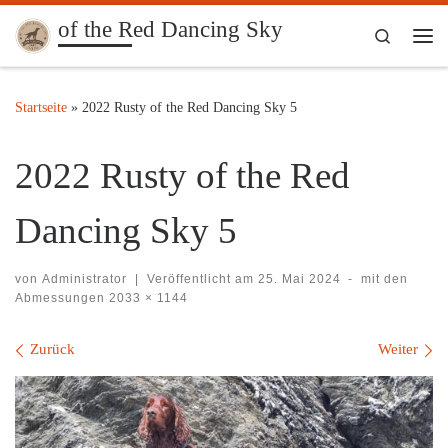
of the Red Dancing Sky
Zum Inhalt springen
Search
Me
Startseite
»
2022 Rusty of the Red Dancing Sky 5
2022 Rusty of the Red
Dancing Sky 5
von
Administrator
|
Veröffentlicht am
25. Mai 2024
-
mit den
Abmessungen
2033 × 1144
Bilder Navigation
Zurück
Weiter