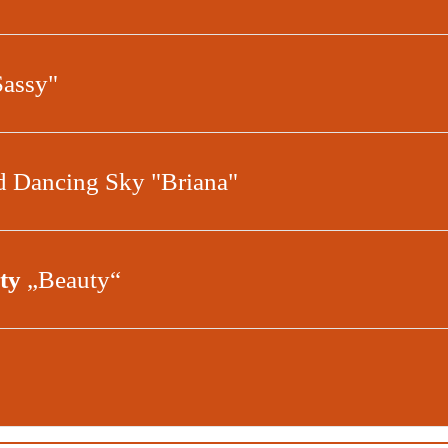
Sassy"
d Dancing Sky "Briana"
ty
„Beauty“