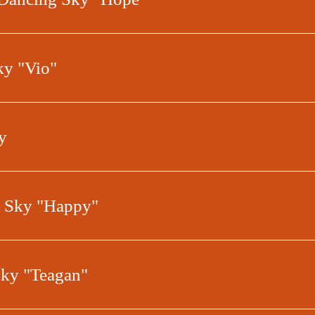
ky "Vio"
y
g Sky "Happy"
Sky "Teagan"