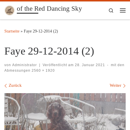
of the Red Dancing Sky
Zum Inhalt springen
Search
Me
Startseite
»
Faye 29-12-2014 (2)
Faye 29-12-2014 (2)
von
Administrator
|
Veröffentlicht am
28. Januar 2021
-
mit den
Abmessungen
2560 × 1920
Bilder Navigation
Zurück
Weiter